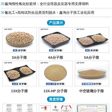
鑫淘惰性氧化铝瓷球：全行业塔器反应器专用支撑填料
氟化工+高纯试剂全品类溶剂脱水：鑫淘分子筛工业化应用
产品展示
3A分子筛
4A分子筛
5A分子筛
13X分子筛
13X-HP 分子筛
中空玻璃分子筛
资质荣誉