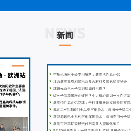
空压机吸附干燥专用填料：鑫淘活性氧化铝
江西鑫淘邀您相聚巴西复合材料及聚氨酯展览会
球形vs条形分子筛到底如何挑选？
碳分子筛频繁粉化破碎？七大核心诱因一次性讲清
鑫淘惰性氧化铝瓷球：全行业塔器反应器专用支撑
氟化工+高纯试剂全品类溶剂脱水：鑫淘分子筛工
新能源锂电全系列溶剂深度脱水：鑫淘专用分子筛
鑫淘百吨高铝瓷球交付东南亚大型炼化项目
5月30号鑫淘日：一场关于聚力.笃行.共进的同心