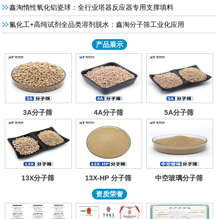
鑫淘惰性氧化铝瓷球：全行业塔器反应器专用支撑填料
氟化工+高纯试剂全品类溶剂脱水：鑫淘分子筛工业化应用
产品展示
3A分子筛
4A分子筛
5A分子筛
13X分子筛
13X-HP 分子筛
中空玻璃分子筛
资质荣誉