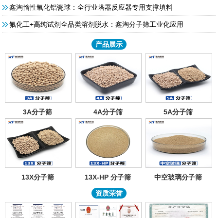
鑫淘惰性氧化铝瓷球：全行业塔器反应器专用支撑填料
氟化工+高纯试剂全品类溶剂脱水：鑫淘分子筛工业化应用
产品展示
3A分子筛
4A分子筛
5A分子筛
13X分子筛
13X-HP 分子筛
中空玻璃分子筛
资质荣誉