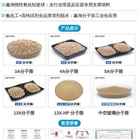
鑫淘惰性氧化铝瓷球：全行业塔器反应器专用支撑填料
氟化工+高纯试剂全品类溶剂脱水：鑫淘分子筛工业化应用
产品展示
3A分子筛
4A分子筛
5A分子筛
13X分子筛
13X-HP 分子筛
中空玻璃分子筛
资质荣誉