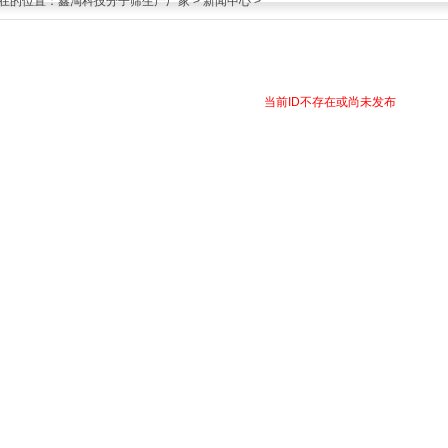
在的位置：
鑫淘科技分子筛生产厂家
>
新闻中心
>
当前ID不存在或尚未发布