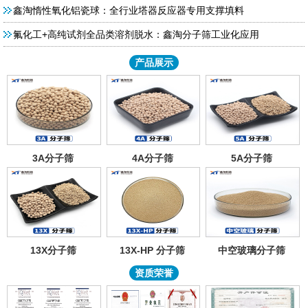
鑫淘惰性氧化铝瓷球：全行业塔器反应器专用支撑填料
氟化工+高纯试剂全品类溶剂脱水：鑫淘分子筛工业化应用
产品展示
3A分子筛
4A分子筛
5A分子筛
13X分子筛
13X-HP 分子筛
中空玻璃分子筛
资质荣誉