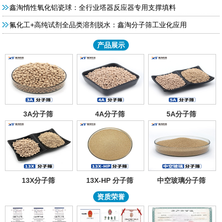
鑫淘惰性氧化铝瓷球：全行业塔器反应器专用支撑填料
氟化工+高纯试剂全品类溶剂脱水：鑫淘分子筛工业化应用
产品展示
3A分子筛
4A分子筛
5A分子筛
13X分子筛
13X-HP 分子筛
中空玻璃分子筛
资质荣誉