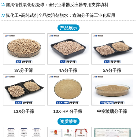
鑫淘惰性氧化铝瓷球：全行业塔器反应器专用支撑填料
氟化工+高纯试剂全品类溶剂脱水：鑫淘分子筛工业化应用
产品展示
3A分子筛
4A分子筛
5A分子筛
13X分子筛
13X-HP 分子筛
中空玻璃分子筛
资质荣誉