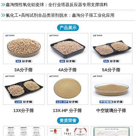
鑫淘惰性氧化铝瓷球：全行业塔器反应器专用支撑填料
氟化工+高纯试剂全品类溶剂脱水：鑫淘分子筛工业化应用
产品展示
3A分子筛
4A分子筛
5A分子筛
13X分子筛
13X-HP 分子筛
中空玻璃分子筛
资质荣誉