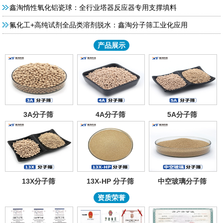
鑫淘惰性氧化铝瓷球：全行业塔器反应器专用支撑填料
氟化工+高纯试剂全品类溶剂脱水：鑫淘分子筛工业化应用
产品展示
3A分子筛
4A分子筛
5A分子筛
13X分子筛
13X-HP 分子筛
中空玻璃分子筛
资质荣誉